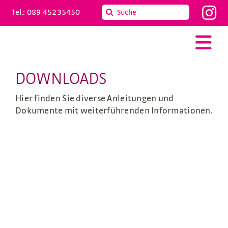
Skip
Search
Tel.:
089 45235450
to
for:
content
Togg
Nav
DOWNLOADS
Hier finden Sie diverse Anleitungen und
Dokumente mit weiterführenden Informationen.
Praxis
Kinder
Kontakt
Service